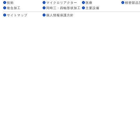
技術
マイクロリアクター
医療
精密部品
複合加工
同時三・四軸形状加工
主要設備
サイトマップ
個人情報保護方針