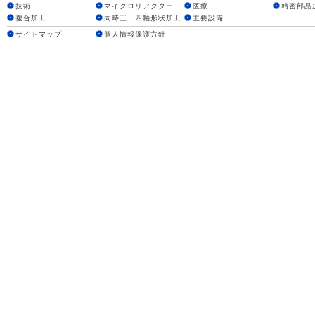
技術
マイクロリアクター
医療
精密部品
複合加工
同時三・四軸形状加工
主要設備
サイトマップ
個人情報保護方針