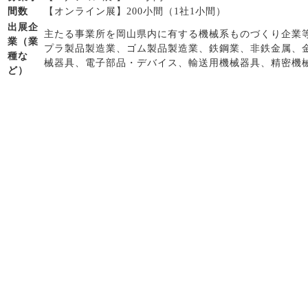
間数
【オンライン展】200小間（1社1小間）
出展企
主たる事業所を岡山県内に有する機械系ものづくり企業
業（業
プラ製品製造業、ゴム製品製造業、鉄鋼業、非鉄金属、
種な
械器具、電子部品・デバイス、輸送用機械器具、精密機
ど）