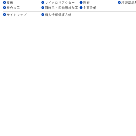
技術
マイクロリアクター
医療
精密部品
複合加工
同時三・四軸形状加工
主要設備
サイトマップ
個人情報保護方針