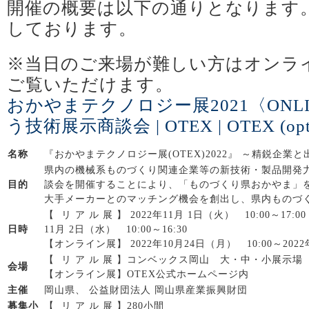
開催の概要は以下の通りとなります
しております。
※当日のご来場が難しい方はオンラ
ご覧いただけます。
おかやまテクノロジー展2021〈ONLI
う技術展示商談会 | OTEX | OTEX (optic
名称
『おかやまテクノロジー展(OTEX)2022』 ～精鋭企業
県内の機械系ものづくり関連企業等の新技術・製品開発
目的
談会を開催することにより、「ものづくり県おかやま」
大手メーカーとのマッチング機会を創出し、県内ものづ
【 リ ア ル 展 】 2022年11月 1日（火） 10:00～17:00
日時
11月 2日（水） 10:00～16:30
【オンライン展】 2022年10月24日（月） 10:00～202
【 リ ア ル 展 】コンベックス岡山 大・中・小展示場
会場
【オンライン展】OTEX公式ホームページ内
主催
岡山県、 公益財団法人 岡山県産業振興財団
募集小
【 リ ア ル 展 】280小間