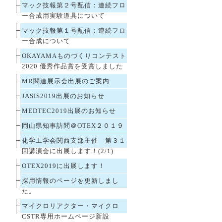
マック技報第２号配信：連続フロ
ー合成用実験道具について
マック技報第１号配信：連続フロ
ー合成について
OKAYAMAものづくりコンテスト
2020 優秀作品賞を受賞しました
MR関連展示会出展のご案内
JASIS2019出展のお知らせ
MEDTEC2019出展のお知らせ
岡山県知事訪問＠OTEX２０１９
化学工学会関西支部主催 第３１
回講演会に出展します！(2/1)
OTEX2019に出展します！
採用情報のページを更新しまし
た。
マイクロリアクター・マイクロ
CSTR専用ホームページ新設