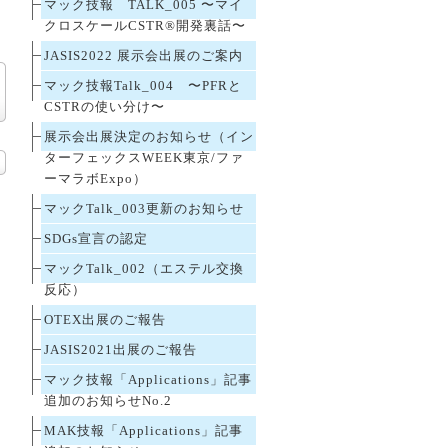
マック技報 TALK_005 〜マイ
クロスケールCSTR®開発裏話〜
JASIS2022 展示会出展のご案内
マック技報Talk_004 〜PFRと
CSTRの使い分け〜
展示会出展決定のお知らせ（イン
ターフェックスWEEK東京/ファ
ーマラボExpo）
マックTalk_003更新のお知らせ
SDGs宣言の認定
マックTalk_002（エステル交換
反応）
OTEX出展のご報告
JASIS2021出展のご報告
マック技報「Applications」記事
追加のお知らせNo.2
MAK技報「Applications」記事