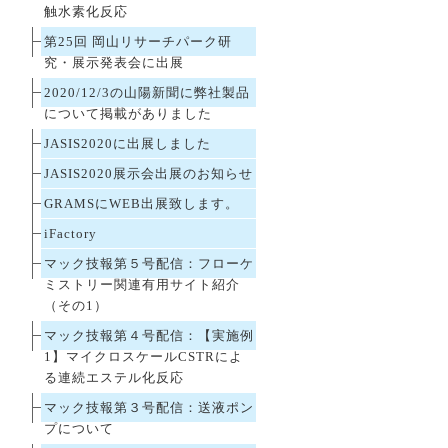
触水素化反応
第25回 岡山リサーチパーク研
究・展示発表会に出展
2020/12/3の山陽新聞に弊社製品
について掲載がありました
JASIS2020に出展しました
JASIS2020展示会出展のお知らせ
GRAMSにWEB出展致します。
iFactory
マック技報第５号配信：フローケ
ミストリー関連有用サイト紹介
（その1）
マック技報第４号配信：【実施例
1】マイクロスケールCSTRによ
る連続エステル化反応
マック技報第３号配信：送液ポン
プについて