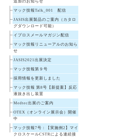
追加のお知らせ
マック技報Talk_001 配信
JASIS出展製品のご案内（カタロ
グダウンロード可能）
イプロスメールマガジン配信
マック技報リニューアルのお知ら
せ
JASIS2021出展決定
マック技報第９号
採用情報を更新しました
マック技報 第8号【新提案】反応
液抜き出し装置
Medtec出展のご案内
OTEX（オンライン展示会）開催
中
マック技報7号：【実施例2】マイ
クロスケールCSTRによる連続接