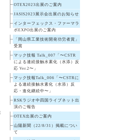
OTEX2023出展のご案内
JASIS2023展示会出展のお知らせ
インターフェックス・ファーマラ
ボEXPO出展のご案内
「岡山県工業技術開発功労者賞」
受賞
マック技報 Talk_007「〜CSTR
による連続接触水素化（水添）反
応 Ver.2〜」
マック技報Talk_006「〜CSTRに
よる連続接触水素化（水添）反
応・進化継続中〜」
RSKラジオ中四国ライブネット出
演のご報告
ま
OTEX出展のご案内
山陽新聞（22/8/31）掲載につい
を
て