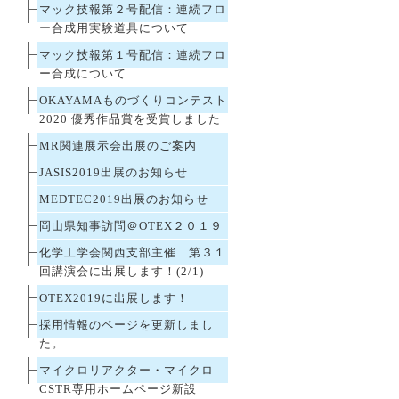
マック技報第２号配信：連続フロ
ー合成用実験道具について
マック技報第１号配信：連続フロ
ー合成について
OKAYAMAものづくりコンテスト
2020 優秀作品賞を受賞しました
MR関連展示会出展のご案内
JASIS2019出展のお知らせ
MEDTEC2019出展のお知らせ
岡山県知事訪問＠OTEX２０１９
化学工学会関西支部主催 第３１
回講演会に出展します！(2/1)
OTEX2019に出展します！
採用情報のページを更新しまし
た。
マイクロリアクター・マイクロ
CSTR専用ホームページ新設