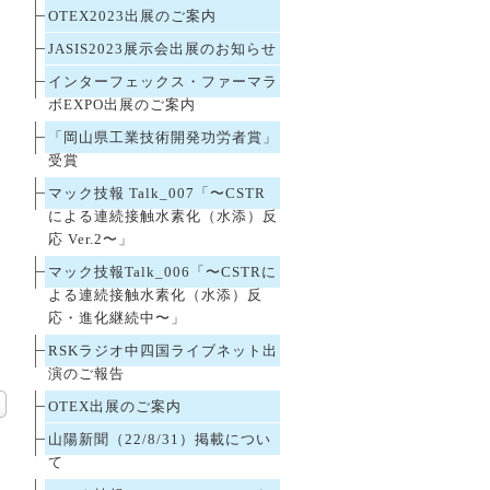
OTEX2023出展のご案内
願
JASIS2023展示会出展のお知らせ
インターフェックス・ファーマラ
ボEXPO出展のご案内
「岡山県工業技術開発功労者賞」
受賞
マック技報 Talk_007「〜CSTR
による連続接触水素化（水添）反
応 Ver.2〜」
マック技報Talk_006「〜CSTRに
よる連続接触水素化（水添）反
応・進化継続中〜」
RSKラジオ中四国ライブネット出
演のご報告
OTEX出展のご案内
山陽新聞（22/8/31）掲載につい
て