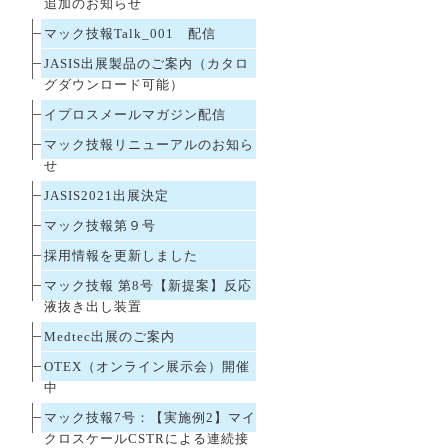
追加のお知らせ
マック技報Talk_001 配信
JASIS出展製品のご案内（カタロ
グダウンロード可能）
イプロスメールマガジン配信
マック技報リニューアルのお知ら
せ
JASIS2021出展決定
マック技報第９号
採用情報を更新しました
マック技報 第8号【新提案】反応
液抜き出し装置
Medtec出展のご案内
OTEX（オンライン展示会）開催
中
マック技報7号：【実施例2】マイ
クロスケールCSTRによる連続接