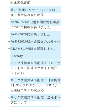
触水素化反応
第25回 岡山リサーチパーク研
究・展示発表会に出展
2020/12/3の山陽新聞に弊社製品
について掲載がありました
JASIS2020に出展しました
JASIS2020展示会出展のお知らせ
GRAMSにWEB出展致します。
iFactory
マック技報第５号配信：フローケ
ミストリー関連有用サイト紹介
（その1）
マック技報第４号配信：【実施例
1】マイクロスケールCSTRによ
る連続エステル化反応
マック技報第３号配信：送液ポン
プについて