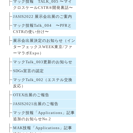
マック技報 TALK_005 〜マイ
クロスケールCSTR®開発裏話〜
JASIS2022 展示会出展のご案内
マック技報Talk_004 〜PFRと
CSTRの使い分け〜
展示会出展決定のお知らせ（イン
ターフェックスWEEK東京/ファ
ーマラボExpo）
マックTalk_003更新のお知らせ
SDGs宣言の認定
マックTalk_002（エステル交換
反応）
OTEX出展のご報告
JASIS2021出展のご報告
マック技報「Applications」記事
追加のお知らせNo.2
MAK技報「Applications」記事