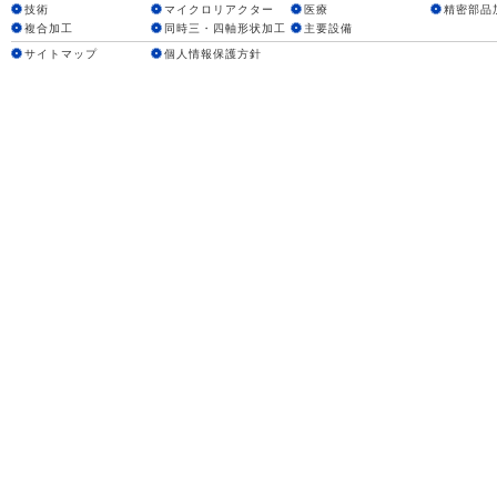
技術
マイクロリアクター
医療
精密部品
複合加工
同時三・四軸形状加工
主要設備
サイトマップ
個人情報保護方針