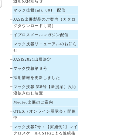
追加のお知らせ
マック技報Talk_001 配信
JASIS出展製品のご案内（カタロ
グダウンロード可能）
イプロスメールマガジン配信
マック技報リニューアルのお知ら
せ
JASIS2021出展決定
マック技報第９号
採用情報を更新しました
マック技報 第8号【新提案】反応
液抜き出し装置
Medtec出展のご案内
OTEX（オンライン展示会）開催
中
マック技報7号：【実施例2】マイ
クロスケールCSTRによる連続接