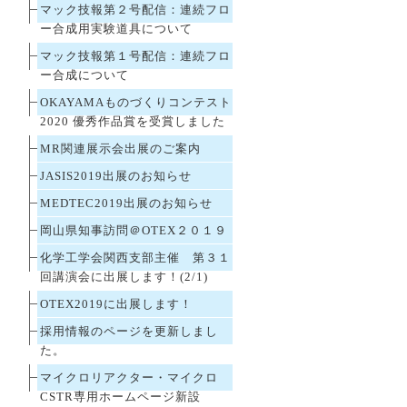
マック技報第２号配信：連続フロ
ー合成用実験道具について
マック技報第１号配信：連続フロ
ー合成について
OKAYAMAものづくりコンテスト
2020 優秀作品賞を受賞しました
MR関連展示会出展のご案内
JASIS2019出展のお知らせ
MEDTEC2019出展のお知らせ
岡山県知事訪問＠OTEX２０１９
化学工学会関西支部主催 第３１
回講演会に出展します！(2/1)
OTEX2019に出展します！
採用情報のページを更新しまし
た。
マイクロリアクター・マイクロ
CSTR専用ホームページ新設