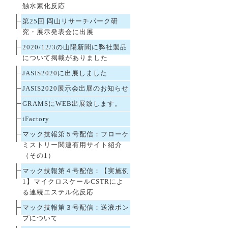
触水素化反応
第25回 岡山リサーチパーク研
究・展示発表会に出展
2020/12/3の山陽新聞に弊社製品
について掲載がありました
JASIS2020に出展しました
JASIS2020展示会出展のお知らせ
GRAMSにWEB出展致します。
iFactory
マック技報第５号配信：フローケ
ミストリー関連有用サイト紹介
（その1）
マック技報第４号配信：【実施例
1】マイクロスケールCSTRによ
る連続エステル化反応
マック技報第３号配信：送液ポン
プについて