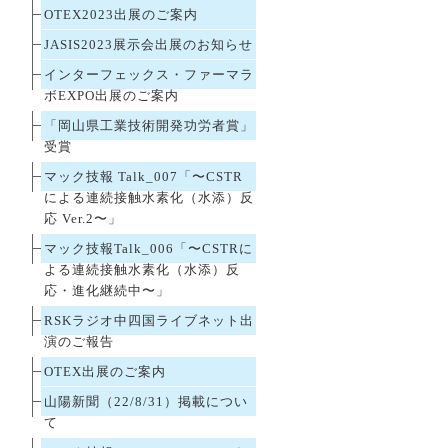
OTEX2023出展のご案内
JASIS2023展示会出展のお知らせ
インターフェックス・ファーマラ
ボEXPO出展のご案内
「岡山県工業技術開発功労者賞」
受賞
マック技報 Talk_007「〜CSTR
による連続接触水素化（水添）反
応 Ver.2〜」
マック技報Talk_006「〜CSTRに
よる連続接触水素化（水添）反
応・進化継続中〜」
RSKラジオ中四国ライブネット出
演のご報告
OTEX出展のご案内
山陽新聞（22/8/31）掲載につい
て