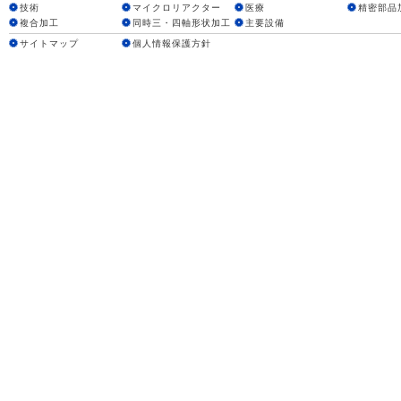
技術
マイクロリアクター
医療
精密部品
複合加工
同時三・四軸形状加工
主要設備
サイトマップ
個人情報保護方針