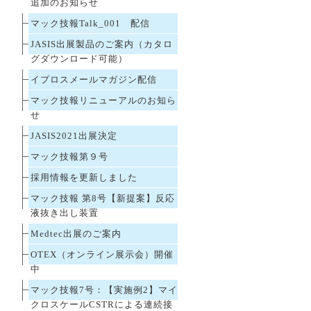
追加のお知らせ
マック技報Talk_001 配信
JASIS出展製品のご案内（カタロ
グダウンロード可能）
イプロスメールマガジン配信
マック技報リニューアルのお知ら
せ
JASIS2021出展決定
マック技報第９号
採用情報を更新しました
マック技報 第8号【新提案】反応
液抜き出し装置
Medtec出展のご案内
OTEX（オンライン展示会）開催
中
マック技報7号：【実施例2】マイ
クロスケールCSTRによる連続接