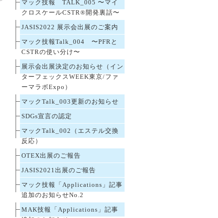
マック技報 TALK_005 〜マイ
クロスケールCSTR®開発裏話〜
JASIS2022 展示会出展のご案内
マック技報Talk_004 〜PFRと
CSTRの使い分け〜
展示会出展決定のお知らせ（イン
ターフェックスWEEK東京/ファ
ーマラボExpo）
マックTalk_003更新のお知らせ
SDGs宣言の認定
マックTalk_002（エステル交換
反応）
OTEX出展のご報告
JASIS2021出展のご報告
マック技報「Applications」記事
追加のお知らせNo.2
MAK技報「Applications」記事