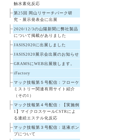
触水素化反応
第25回 岡山リサーチパーク研
究・展示発表会に出展
2020/12/3の山陽新聞に弊社製品
について掲載がありました
JASIS2020に出展しました
JASIS2020展示会出展のお知らせ
GRAMSにWEB出展致します。
iFactory
マック技報第５号配信：フローケ
ミストリー関連有用サイト紹介
（その1）
マック技報第４号配信：【実施例
1】マイクロスケールCSTRによ
る連続エステル化反応
マック技報第３号配信：送液ポン
プについて