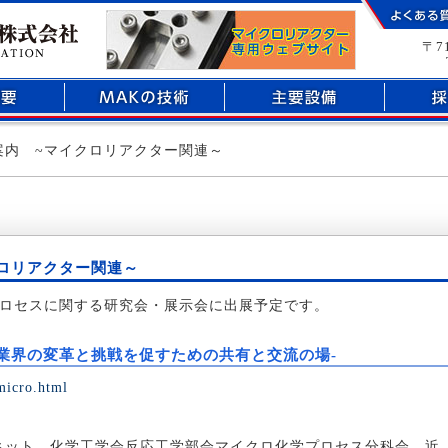
部品加工のことなら倉敷市玉島にあるマックエンジニアリング株式会社へ
〒7
案内 ~マイクロリアクター関連～
ロリアクター関連～
ロセスに関する研究会・展示会に出展予定です。
-業界の変革と挑戦を促すための共有と交流の場-
micro.html
ネット、化学工学会反応工学部会マイクロ化学プロセス分科会、近