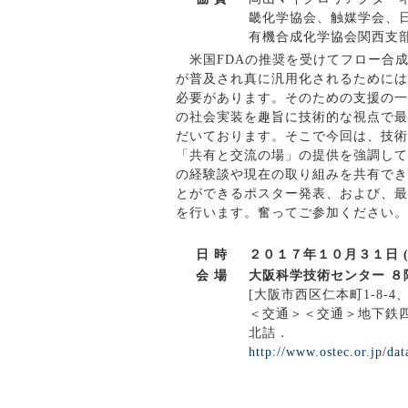
畿化学協会、触媒学会、
有機合成化学協会関西支
米国FDAの推奨を受けてフロー合
が普及され真に汎用化されるためには
必要があります。そのための支援の一
の社会実装を趣旨に技術的な視点で最
だいております。そこで今回は、技術
「共有と交流の場」の提供を強調して
の経験談や現在の取り組みを共有でき
とができるポスター発表、および、最
を行います。奮ってご参加ください。
日 時
２０１７年１０月３１日 
会 場
大阪科学技術センター ８
[大阪市西区仁本町1-8-4、TEL
＜交通＞＜交通＞地下鉄四
北詰．
http://www.ostec.or.jp/dat