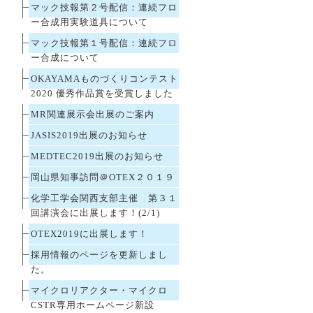
マック技報第２号配信：連続フロ
ー合成用実験道具について
マック技報第１号配信：連続フロ
ー合成について
OKAYAMAものづくりコンテスト
2020 優秀作品賞を受賞しました
MR関連展示会出展のご案内
JASIS2019出展のお知らせ
MEDTEC2019出展のお知らせ
岡山県知事訪問＠OTEX２０１９
化学工学会関西支部主催 第３１
回講演会に出展します！(2/1)
OTEX2019に出展します！
採用情報のページを更新しまし
た。
マイクロリアクター・マイクロ
CSTR専用ホームページ新設