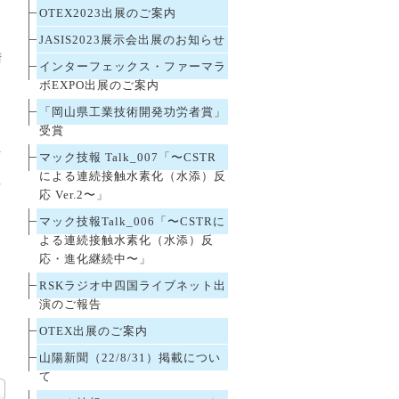
OTEX2023出展のご案内
JASIS2023展示会出展のお知らせ
術
インターフェックス・ファーマラ
る
ボEXPO出展のご案内
ス
「岡山県工業技術開発功労者賞」
受賞
去
マック技報 Talk_007「〜CSTR
こ
による連続接触水素化（水添）反
画
応 Ver.2〜」
マック技報Talk_006「〜CSTRに
よる連続接触水素化（水添）反
応・進化継続中〜」
RSKラジオ中四国ライブネット出
演のご報告
OTEX出展のご案内
山陽新聞（22/8/31）掲載につい
て