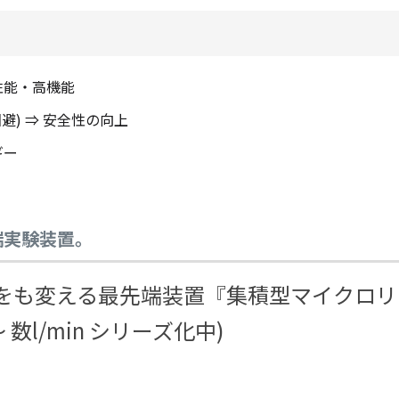
性能・高機能
) ⇒ 安全性の向上
ギー
端実験装置。
をも変える最先端装置『集積型マイクロリ
 数l/min シリーズ化中)